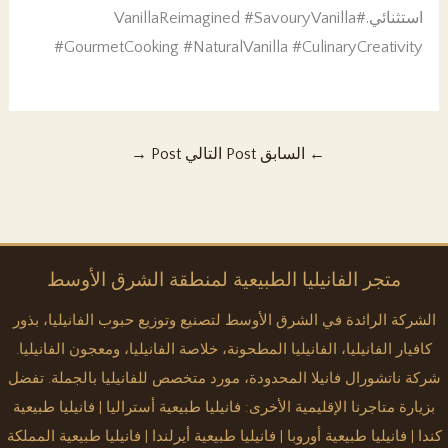
استثنائي.#VanillaReimagined #SavouryVanilla
#GourmetCooking #NaturalVanilla #CulinaryCreativity
←
السابق Post
التالي Post
→
متجر الفانيليا الطبيعية لمنطقة الشرق الأوسط
الشركة الرائدة في الشرق الأوسط لتصنيع وتوزيع حبوب الفانيليا، بذور
كافيار الفانيليا، الفانيليا المطحونة، خلاصة الفانيليا، ومعجون الفانيليا.
شركة ناتشورال فانيلا المحدودة، مورد متخصص للفانيليا بالجملة. تفضل
بزيارة متاجرنا الإقليمية الأخرى:
فانيليا طبيعية أستراليا
|
فانيليا طبيعية
كندا
|
فانيليا طبيعية أوروبا
|
فانيليا طبيعية أيرلندا
|
فانيليا طبيعية المملكة