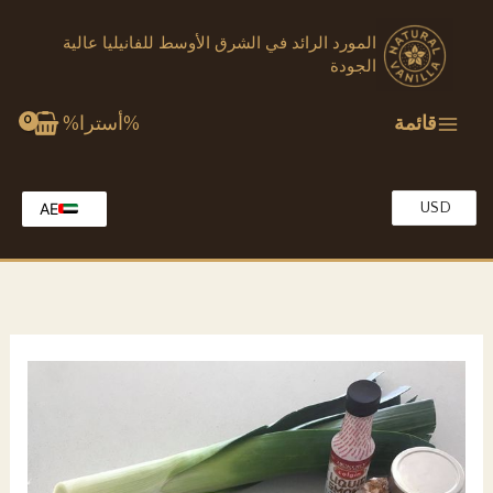
خطي
المورد الرائد في الشرق الأوسط للفانيليا عالية
لى
الجودة
لمحتوى
قائمة
%أسترا%
USD
AE
EG
EN
KW
MA
OM
QA
SA
TR