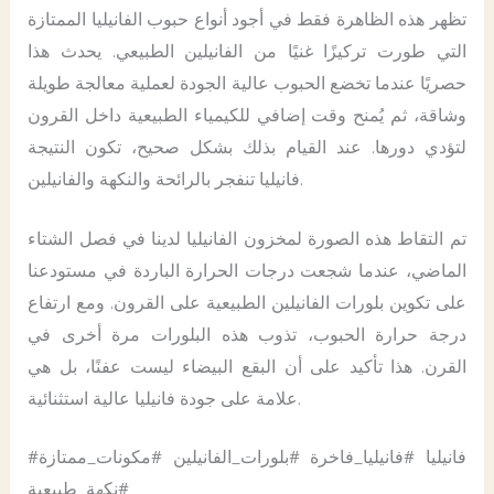
تظهر هذه الظاهرة فقط في أجود أنواع حبوب الفانيليا الممتازة
التي طورت تركيزًا غنيًا من الفانيلين الطبيعي. يحدث هذا
حصريًا عندما تخضع الحبوب عالية الجودة لعملية معالجة طويلة
وشاقة، ثم يُمنح وقت إضافي للكيمياء الطبيعية داخل القرون
لتؤدي دورها. عند القيام بذلك بشكل صحيح، تكون النتيجة
فانيليا تنفجر بالرائحة والنكهة والفانيلين.
تم التقاط هذه الصورة لمخزون الفانيليا لدينا في فصل الشتاء
الماضي، عندما شجعت درجات الحرارة الباردة في مستودعنا
على تكوين بلورات الفانيلين الطبيعية على القرون. ومع ارتفاع
درجة حرارة الحبوب، تذوب هذه البلورات مرة أخرى في
القرن. هذا تأكيد على أن البقع البيضاء ليست عفنًا، بل هي
علامة على جودة فانيليا عالية استثنائية.
#فانيليا #فانيليا_فاخرة #بلورات_الفانيلين #مكونات_ممتازة
#نكهة_طبيعية