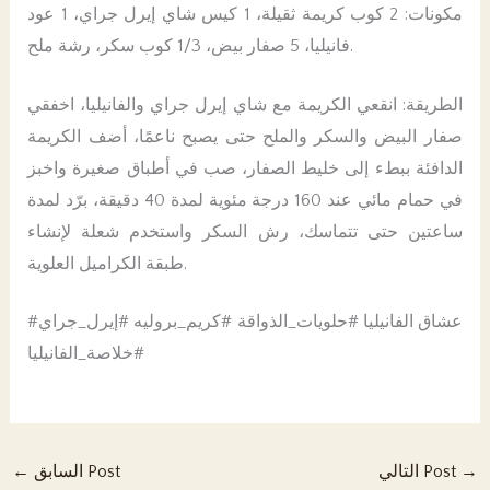
مكونات: 2 كوب كريمة ثقيلة، 1 كيس شاي إيرل جراي، 1 عود
فانيليا، 5 صفار بيض، 1/3 كوب سكر، رشة ملح.
الطريقة: انقعي الكريمة مع شاي إيرل جراي والفانيليا، اخفقي
صفار البيض والسكر والملح حتى يصبح ناعمًا، أضف الكريمة
الدافئة ببطء إلى خليط الصفار، صب في أطباق صغيرة واخبز
في حمام مائي عند 160 درجة مئوية لمدة 40 دقيقة، برّد لمدة
ساعتين حتى تتماسك، رش السكر واستخدم شعلة لإنشاء
طبقة الكراميل العلوية.
#عشاق الفانيليا #حلويات_الذواقة #كريم_بروليه #إيرل_جراي
#خلاصة_الفانيليا
→
التالي Post
السابق Post
←