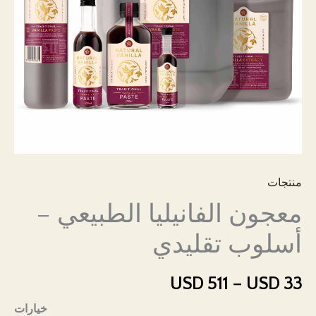
PK
منتجات
معجون الفانيليا الطبيعي –
أسلوب تقليدي
نطاق
USD
511
–
USD
33
السعر:
خيارات