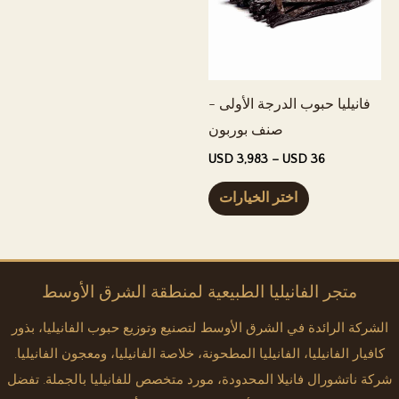
في
الخ
صفحة
في
المنتج
صفح
المن
فانيليا حبوب الدرجة الأولى -
صنف بوربون
نطاق
USD
3,983
–
USD
36
السعر:
هذا
USD 36
اختر الخيارات
إلى
المنتج
USD 3,983
له
عدة
أشكال.
متجر الفانيليا الطبيعية لمنطقة الشرق الأوسط
يمكن
الشركة الرائدة في الشرق الأوسط لتصنيع وتوزيع حبوب الفانيليا، بذور
اختيار
كافيار الفانيليا، الفانيليا المطحونة، خلاصة الفانيليا، ومعجون الفانيليا.
الخيارات
شركة ناتشورال فانيلا المحدودة، مورد متخصص للفانيليا بالجملة. تفضل
في