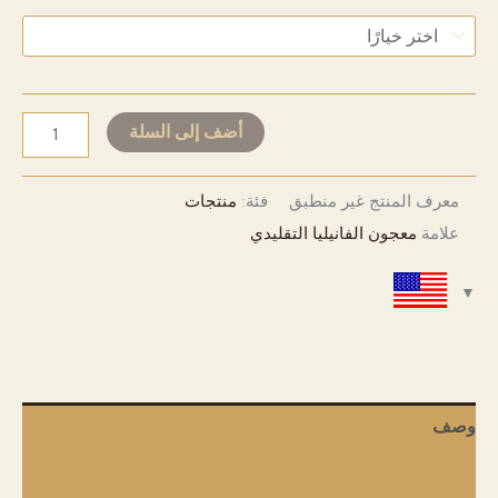
USD 33
إلى
USD 511
Natural
أضف إلى السلة
Vanilla
Paste
معرف المنتج
غير منطبق
فئة:
منتجات
-
علامة
معجون الفانيليا التقليدي
Traditional
Style
كمية
وصف
معلومات إضافية