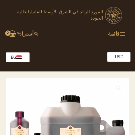
خطي
المورد الرائد في الشرق الأوسط للفانيليا عالية
لى
الجودة
لمحتوى
قائمة
%أسترا%
USD
EG
EN
KW
MA
OM
QA
SA
TR
AE