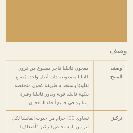
الشحن والتوصيل
الواجبات والضرائب
إرجاع المنتجات
وصف
وصف
معجون فانيليا فاخر مصنوع من قرون
المنتج:
فانيليا مضغوطة ذات أصل واحد، مُصنع
تقليديًا باستخدام طريقة كحول منخفضة،
بنكهة فانيليا قوية وبذور فانيليا وفيرة
متناثرة في جميع أنحاء المعجون.
تركيز
تساوي 100 جرام من حبوب الفانيليا لكل
لتر من المستخلص (تركيز 1 أضعاف).