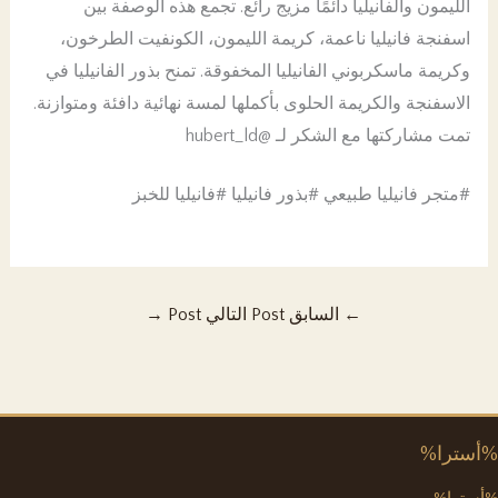
الليمون والفانيليا دائمًا مزيج رائع. تجمع هذه الوصفة بين
اسفنجة فانيليا ناعمة، كريمة الليمون، الكونفيت الطرخون،
وكريمة ماسكربوني الفانيليا المخفوقة. تمنح بذور الفانيليا في
الاسفنجة والكريمة الحلوى بأكملها لمسة نهائية دافئة ومتوازنة.
تمت مشاركتها مع الشكر لـ @hubert_ld
#متجر فانيليا طبيعي #بذور فانيليا #فانيليا للخبز
←
السابق Post
التالي Post
→
%أسترا%