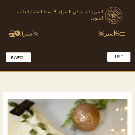
خطي
المورد الرائد في الشرق الأوسط للفانيليا عالية
لى
الجودة
لمحتوى
%أسترا%
%أسترا%
USD
KW
EG
EN
MA
OM
QA
SA
TR
AE