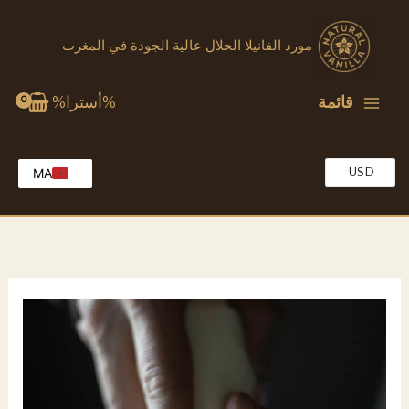
خطي
لى
مورد الفانيلا الحلال عالية الجودة في المغرب
لمحتوى
قائمة
%أسترا%
USD
MA
EG
EN
KW
OM
QA
SA
TR
AE