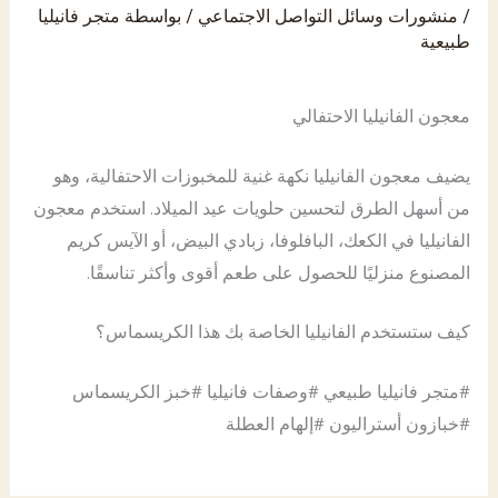
/
منشورات وسائل التواصل الاجتماعي
/ بواسطة
متجر فانيليا
طبيعية
معجون الفانيليا الاحتفالي
يضيف معجون الفانيليا نكهة غنية للمخبوزات الاحتفالية، وهو
من أسهل الطرق لتحسين حلويات عيد الميلاد. استخدم معجون
الفانيليا في الكعك، البافلوفا، زبادي البيض، أو الآيس كريم
المصنوع منزليًا للحصول على طعم أقوى وأكثر تناسقًا.
كيف ستستخدم الفانيليا الخاصة بك هذا الكريسماس؟
#متجر فانيليا طبيعي #وصفات فانيليا #خبز الكريسماس
#خبازون أستراليون #إلهام العطلة