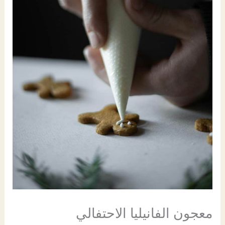
PK
معجون الفانيليا الاحتفالي