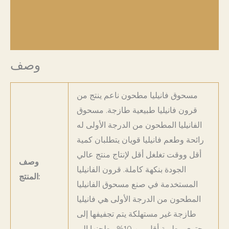
الواجبات والضرائب
إرجاع المنتجات
وصف
مسحوق فانيليا مطحون ناعم ينتج من
قرون فانيليا طبيعية طازجة. مسحوق
الفانيليا المطحون من الدرجة الأولى له
رائحة وطعم فانيليا قويان يتطلبان كمية
أقل ووقت تغلغل أقل لإنتاج منتج عالي
وصف
الجودة بنكهة كاملة. قرون الفانيليا
المنتج:
المستخدمة في صنع مسحوق الفانيليا
المطحون من الدرجة الأولى هي فانيليا
طازجة غير مستهلكة يتم تجفيفها إلى
محتوى رطوبة أقل من 10% وطحنها إلى