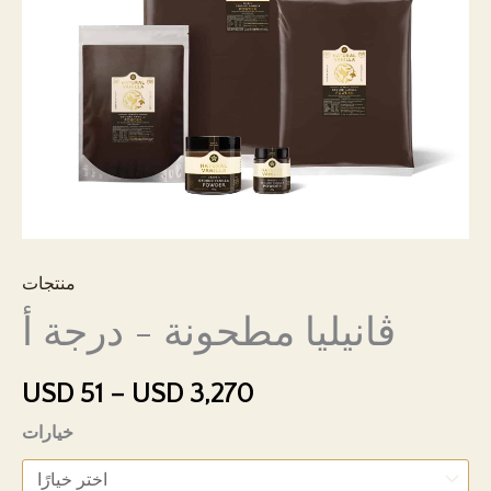
PK
منتجات
ڤانيليا مطحونة - درجة أ
نطاق
USD
51
–
USD
3,270
السعر:
خيارات
USD 51
إلى