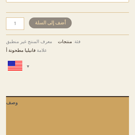
USD 3,270
Ground
أضف إلى السلة
Vanilla
-
فئة:
منتجات
معرف المنتج
غير منطبق
Grade
علامة
فانيليا مطحونة أ
A
كمية
وصف
معلومات إضافية
الشحن والتوصيل