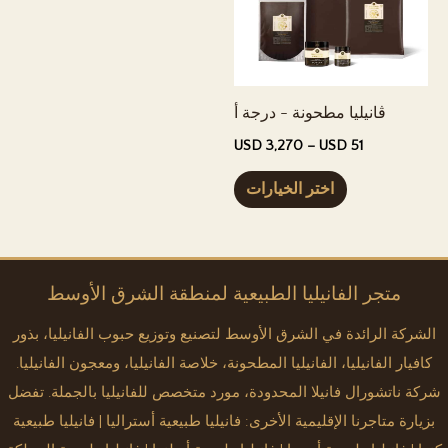
الخيارات
الخ
في
في
صفحة
صفح
المنتج
المن
ڤانيليا مطحونة - درجة أ
نطاق
USD
3,270
–
USD
51
السعر:
هذا
USD 51
اختر الخيارات
إلى
المنتج
USD 3,270
له
عدة
أشكال.
متجر الفانيليا الطبيعية لمنطقة الشرق الأوسط
يمكن
الشركة الرائدة في الشرق الأوسط لتصنيع وتوزيع حبوب الفانيليا، بذور
اختيار
كافيار الفانيليا، الفانيليا المطحونة، خلاصة الفانيليا، ومعجون الفانيليا.
الخيارات
شركة ناتشورال فانيلا المحدودة، مورد متخصص للفانيليا بالجملة. تفضل
في
بزيارة متاجرنا الإقليمية الأخرى:
فانيليا طبيعية أستراليا
|
فانيليا طبيعية
صفحة