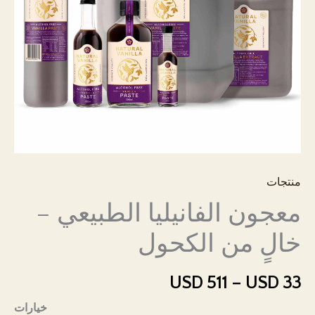
PK
منتجات
معجون الفانيليا الطبيعي –
خالٍ من الكحول
نطاق
USD
511
–
USD
33
السعر:
خيارات