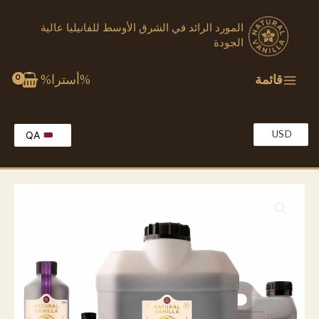
خطي
المورد الرائد في الشرق الأوسط للفانيليا عالية
لى
الجودة
لمحتوى
قائمة
%أسترا%
USD
QA
EG
EN
KW
MA
OM
SA
TR
AE