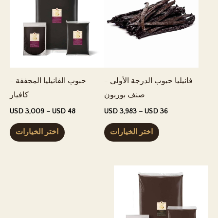
فانيليا حبوب الدرجة الأولى -
حبوب الفانيليا المجففة -
صنف بوربون
كافيار
نطاق
نطا
USD
3,009
–
USD
48
USD
3,983
–
USD
36
السعر:
السع
هذا
هذا
 48
USD 36
اختر الخيارات
اختر الخيارات
إلى
إلى
المنتج
المن
009
USD 3,983
له
له
عدة
عدة
أشكال.
أشك
يمكن
يمك
اختيار
اختي