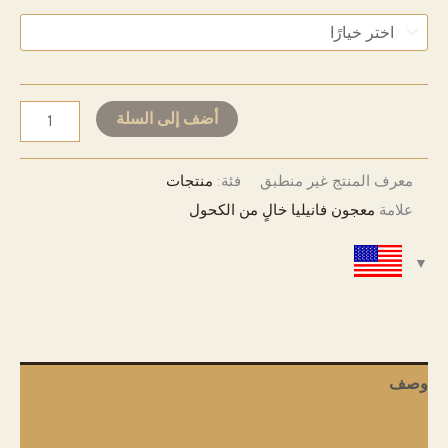
USD 33
إلى
USD 511
Natural
أضف إلى السلة
Vanilla
Paste
معرف المنتج
غير منطبق
فئة:
منتجات
-
علامة
معجون فانيليا خالٍ من الكحول
Alcohol
Free
كمية
وصف
معلومات إضافية