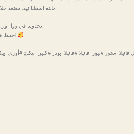
مالئة اصطناعية. معتمد حلال وكوشير لراحة البال.
تجدوننا في وول ورث في جميع أنحاء البلاد.
احفظ هذا لوجبة الخبز القادمة.
ل فانيلا_ستور #بيور_فانيلا #فانيلا_بودز #كلين_بيكنج #أوزي_ب