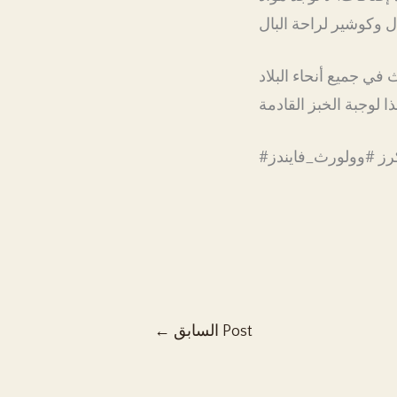
يكرز #وولورث_فايندز
السابق Post
←