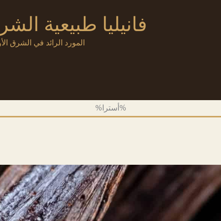
فانيليا طبيعية الش
المورد الرائد في الشرق الأو
%أسترا%