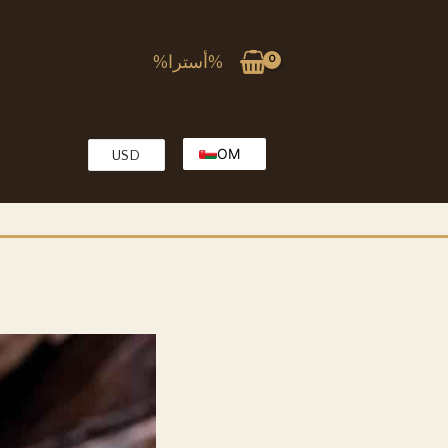
%أسترا%
OM
USD
EG
EN
KW
MA
QA
SA
TR
AE
PK