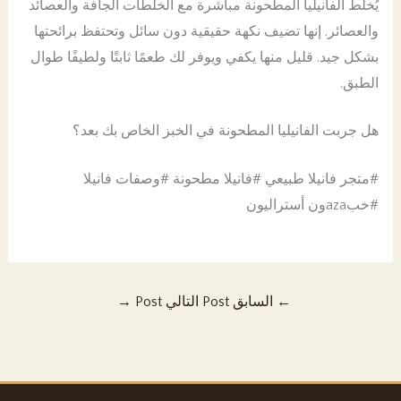
يُخلط الفانيليا المطحونة مباشرة مع الخلطات الجافة والعصائد
والعصائر. إنها تضيف نكهة حقيقية دون سائل وتحتفظ برائحتها
بشكل جيد. قليل منها يكفي ويوفر لك طعمًا ثابتًا ولطيفًا طوال
الطبق.
هل جربت الفانيليا المطحونة في الخبز الخاص بك بعد؟
#متجر فانيلا طبيعي #فانيلا مطحونة #وصفات فانيلا
#خبazaون أستراليون
←
السابق Post
التالي Post
→