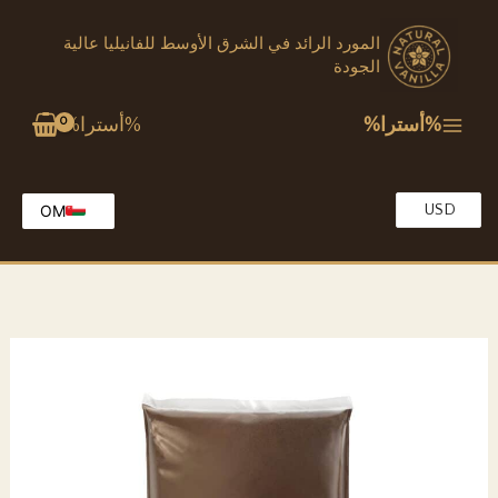
خطي
المورد الرائد في الشرق الأوسط للفانيليا عالية
لى
الجودة
لمحتوى
%أسترا%
%أسترا%
USD
OM
EG
EN
KW
MA
QA
SA
TR
AE