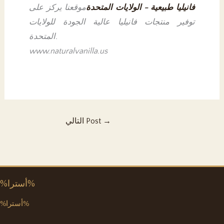
فانيليا طبيعية - الولايات المتحدة
موقعنا يركز على
توفير منتجات فانيليا عالية الجودة للولايات
المتحدة.
www.naturalvanilla.us
→
التالي Post
%أسترا%
%أسترا%