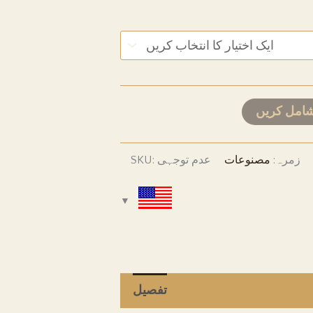
کی
حد:
USD
سے
USD
شامل کریں
تک
زمرہ:
مصنوعات
عدم توجہی
SKU:
ترسیل
اضافی معلومات
تفصیل