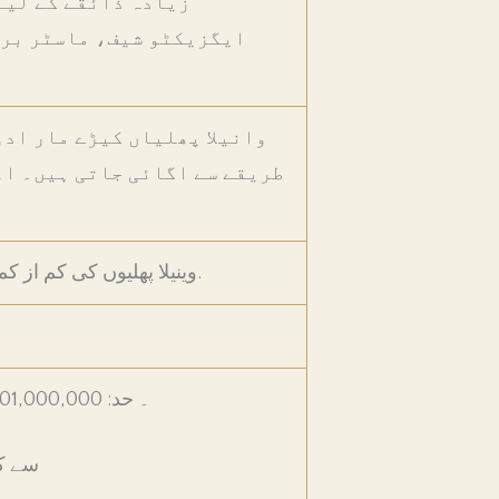
زیادہ ذائقے کے لیے 
ایگزیکٹو شیف، ماسٹر بری
وانیلا پھلیاں کیڑے مار ادو
طریقے سے اگائی جاتی ہیں۔ اعل
وینیلا پھلیوں کی کم از کم لمبائی جو بوربن (پلینیفولیا) قسم کے لیے 16 سینٹی میٹر ہے۔.
20,000۔ حد: 1,000,000
100 سے 