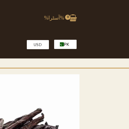
%آسٹرا%
PK
USD
EG
EN
KW
MA
OM
QA
SA
TR
AE