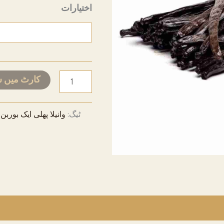
اختیارات
 36
 3,983
Vanilla
کارٹ میں 
Pods
Grade
ٹیگ:
وانیلا پھلی ایک بوربن
A
-
Bourbon
Variety
مقدار
مصنوعات کی واپسی
فرائض اور ٹیکس
شپنگ اور 