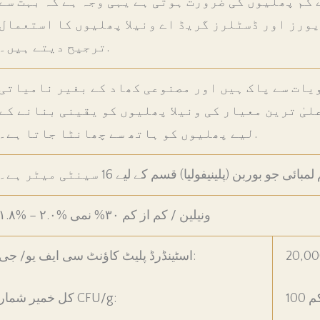
کم پھلیوں کی ضرورت ہوتی ہے یہی وجہ ہے کہ بہت سے
ورز اور ڈسٹلرز گریڈ اے ونیلا پھلیوں کا استعمال
ترجیح دیتے ہیں۔.
یات سے پاک ہیں اور مصنوعی کھاد کے بغیر نامیاتی
یٰ ترین معیار کی ونیلا پھلیوں کو یقینی بنانے کے
لیے پھلیوں کو ہاتھ سے چھانٹا جاتا ہے۔.
۱.۸% – ۲.۰% ونیلین / کم از کم ۳۰% نمی
اسٹینڈرڈ پلیٹ کاؤنٹ سی ایف یو/ جی:
کم
کل خمیر شمار CFU/g: