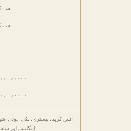
100 سے 
100 سے 
محسوس نہیں
محسوس نہیں
آئس کریم، پیسٹری، پکی ہوئی اشیا
اینگلیس اور ساس کے لیے ذائقہ۔ بریوری اور ڈسٹلری کے استعمال کے لیے ذائقہ۔.