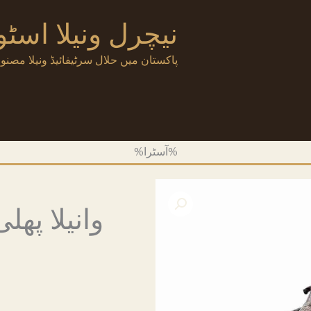
نیچرل ونیلا اسٹو
پاکستان میں حلال سرٹیفائیڈ ونیلا مصنوعا
%آسٹرا%
وانیلا پھل
قی