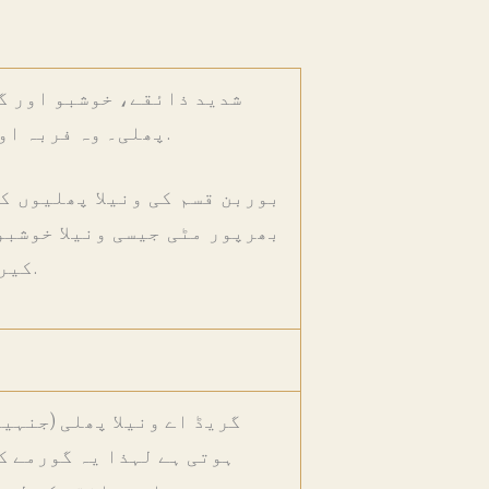
شدید ذائقے، خوشبو اور گہ
پھلی۔ وہ فربہ اور لچکدار ہیں اور بصری طور پر پرکشش نظر آتے ہیں۔.
بوربن قسم کی ونیلا پھلیوں ک
بھرپور مٹی جیسی ونیلا خوشبو
کیریمل اور دار چینی کے ذائقے لانے کے لیے مشہور ہیں۔.
گریڈ اے ونیلا پھلی (جنہیں
ہوتی ہے لہذا یہ گورمے ک