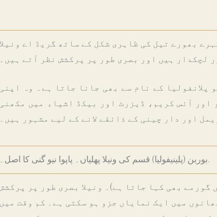
رے بھورے تیل کی ظاہری شکل کے ساتھ گریڈ اے ونیلا
و پلانفولیا کے نام سے بھی جانا جاتا ہے۔ وہ اپنی
 اور آئس کریم، ڈیزرٹ اور بیکڈ اشیاء میں مکھنی
بوربن (پلینیفولیا) قسم کی ونیلا پھلیاں۔ پاپوا نیو گنی کا اصل۔.
 گورمے بھی کہا جاتا ہے)۔ ونیلا بصری طور پر پرکشش
ھانوں میں ایک نمایاں جزو ہو سکتی ہے۔ کم وقت میں