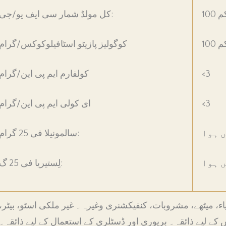
کم
کل مولڈ شمار سی ایف یو/جی:
کم
کوگولیز پازیٹو اسٹافیلوکوکس/گرام
<3
کولفارم ایم پی این/گرام
<3
ای کولی ایم پی این/گرام
 ہوا
سالمونیلا فی 25 گرام:
 ہوا
لِستیریا فی 25 گ:
ء، میٹھے، مشروبات، کنفیکشنری وغیرہ۔ غیر ملکی اسٹو، بیٹر،