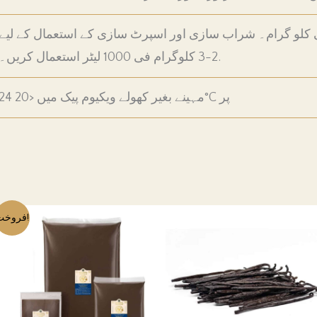
یے 1 ونیلا پھلی فی کلو گرام۔ شراب سازی اور اسپرٹ سازی کے استعمال کے لیے
2-3 کلوگرام فی 1000 لیٹر استعمال کریں۔.
24 مہینے بغیر کھولے ویکیوم پیک میں <20°C پر
فروخت!