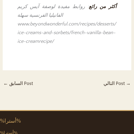
أكثر من رائع
: روابط مفيدة لوصفة آيس كريم
الفانيليا الفرنسية سهلة
www.beyondwonderful.com/recipes/desserts/
ice-creams-and-sorbets/french-vanilla-bean-
ice-creamrecipe/
→
التالي Post
السابق Post
←
%أسترا%
%أسترا%