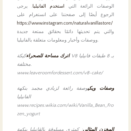
الوصفات الرائعة التي
استخدم الفانيليا
. يرجى
الرجوع أيضًا إلى صفحتنا على انستغرام على
https://www.instagram.com/naturalvanillastore/
والتي يتم تحديثها دائمًا بحقائق ممتعة جديدة
ووصفات وأخبار ومعلومات متعلقة بالفانيليا.
اترك مساحة للصحراء
كيكة V8 بـ 8 طبقات فانيليا
مختلفة.
www.leaveroomfordessert.com/v8-cake/
وصفات ويكي
وصفة رائعة لزبادي مجمد بنكهة
الفانيليا
www.recipes.wikia.com/wiki/Vanilla_Bean_Fro
zen_yogurt
المخزن المثالي
: كمثرى مسلوقة بالڤانيليا بنكهة