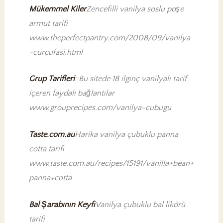
Mükemmel Kiler
Zencefilli vanilya soslu poşe
armut tarifi
www.theperfectpantry.com/2008/09/vanilya
-curcufasi.html
Grup Tarifleri
: Bu sitede 18 ilginç vanilyalı tarif
içeren faydalı bağlantılar
www.grouprecipes.com/vanilya-cubugu
Taste.com.au
Harika vanilya çubuklu panna
cotta tarifi
www.taste.com.au/recipes/15191/vanilla+bean+
panna+cotta
Bal Şarabının Keyfi
Vanilya çubuklu bal likörü
tarifi