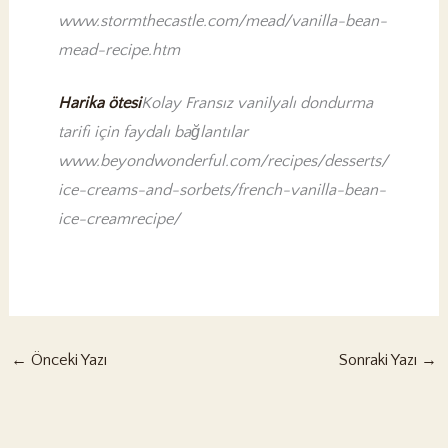
www.stormthecastle.com/mead/vanilla-bean-
mead-recipe.htm
Harika ötesi
Kolay Fransız vanilyalı dondurma
tarifi için faydalı bağlantılar
www.beyondwonderful.com/recipes/desserts/
ice-creams-and-sorbets/french-vanilla-bean-
ice-creamrecipe/
←
Önceki Yazı
Sonraki Yazı
→