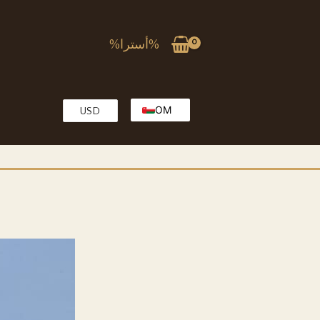
%أسترا%
OM
USD
EG
EN
KW
MA
QA
SA
TR
AE
PK