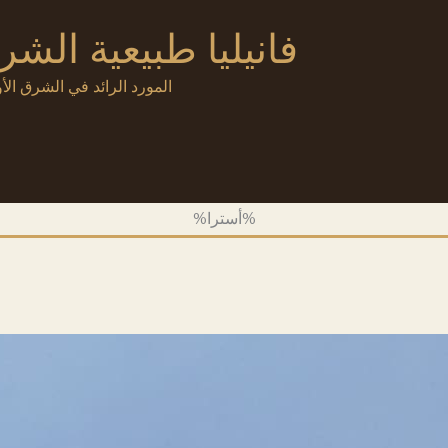
فانيليا طبيعية الش
المورد الرائد في الشرق الأو
%أسترا%