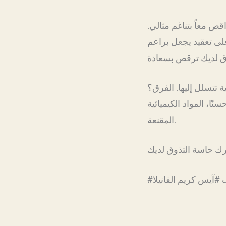
 هو أكثر من 250 مركباً عطرياً تتراقص معاً بتناغم مثالي.
على تعقيد يجعل براعم
 تتسلل إليها. الفرق؟
ا، المواد الكيميائية
المقنعة.
ف #آيس كريم الفانيلا