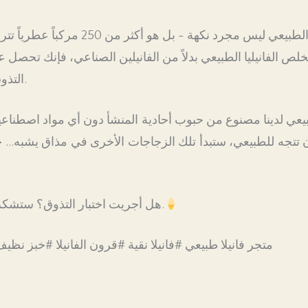
مستخلص الفانيليا الطبيعي ليس مجرد نكهة - بل
لص الفانيليا الطبيعي بدلاً من الفانيلين الصناعي، فإنك تحصل 
التذوق لديك ترقص بسعادة.
يعي لدينا مصنوع من حبوب أحادية المنشأ دون أي مواد اصطناعية
تجه للطبيعي، ستبدأ تلك الزجاجات الأخرى في مذاق يشبه… حسنً
هل أجريت اختبار التذوق؟ ستشكرك حاسة التذوق لديك.
#متجر فانيلا طبيعي #فانيلا نقية #قرون الفانيلا #خبز نظي