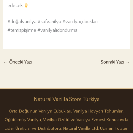
edecek.
#doğalvanilya #safvanilya #vanilyaçubukları
#temizpişirme #vanilyalıdondurma
←
Önceki Yazı
Sonraki Yazı
→
Natural Vanilla Store Türkiye
Orta Doğu'nun Vanilya Çubukları, Vanilya Havyarı Tohumları,
Öğütülmüş Vanilya, Vanilya Özütü ve Vanilya Ezmesi Konusunda
Lider Üreticisi ve Distribütörü. Natural Vanilla Ltd, Uzman Toptan