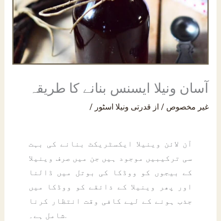
AE
آسان ونیلا ایسنس بنانے کا طریقہ
غیر مخصوص
/ از
قدرتی ونیلا اسٹور
/
آن لائن وینیلا ایکسٹریکٹ بنانے کی بہت
سی ترکیبیں موجود ہیں جن میں صرف وینیلا
کے بیجوں کو ووڈکا کی بوتل میں ڈالنا
اور پھر وینیلا کے ذائقے کو ووڈکا میں
جذب ہونے کے لیے کافی وقت انتظار کرنا
شامل ہے۔.