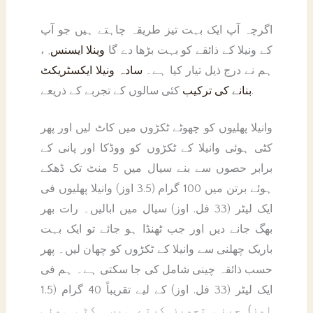
اگرچہ آپ ایک بہت تیز طریقہ چاہتے ہیں جو آپ
کے ونیلا کے ذائقے کو بہت بڑھا دے گا
وینلا ایسنس
, ،
ہم نے درج ذیل تیار کیا ہے۔
سادہ ونیلا ایکسٹریکٹ
کئی سالوں کے تجربے کے ذریعے.
بنانے کی ترکیب
وانیلا پھلیوں کو چھوٹے ٹکڑوں میں کاٹ لیں اور پھر
کٹی ہوئی وانیلا کے ٹکڑوں کو ووڈکا اور پانی کے
برابر حصوں سے بنے سیال میں 5 منٹ تک ڈھکے
ہوئے برتن میں 100 گرام (3.5 اوز) وانیلا پھلیوں فی
ایک لیٹر (33 فل. اوز) سیال میں ابالیں۔ رات بھر
بھگ جانے دیں اور جب ٹھنڈا ہو جائے تو ایک بہت
باریک چھلنی سے وانیلا کے ٹکڑوں کو چھان لیں۔ پھر
حسب ذائقہ چینی شامل کی جا سکتی ہے۔ ہم فی
ایک لیٹر (33 فل. اوز) کے لیے تقریباً 40 گرام (1.5
اوز) چینی تجویز کرتے ہیں۔ کٹی ہوئی