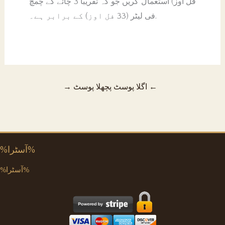
فل اوز) استعمال کریں جو کہ تقریباً 3 چائے کے چمچ
فی لیٹر (33 فل اوز) کے برابر ہے۔.
←
اگلا پوسٹ
پچھلا پوسٹ
→
%آسٹرا%
%آسٹرا%