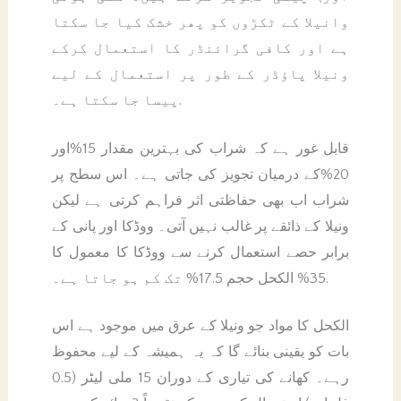
وانیلا کے ٹکڑوں کو پھر خشک کیا جا سکتا
ہے اور کافی گرائنڈر کا استعمال کرکے
ونیلا پاؤڈر کے طور پر استعمال کے لیے
پیسا جا سکتا ہے۔.
قابل غور ہے کہ شراب کی بہترین مقدار 15%اور
20%کے درمیان تجویز کی جاتی ہے۔ اس سطح پر
شراب اب بھی حفاظتی اثر فراہم کرتی ہے لیکن
ونیلا کے ذائقے پر غالب نہیں آتی۔ ووڈکا اور پانی کے
برابر حصے استعمال کرنے سے ووڈکا کا معمول کا
35% الکحل حجم 17.5% تک کم ہو جاتا ہے۔.
الکحل کا مواد جو ونیلا کے عرق میں موجود ہے اس
بات کو یقینی بنائے گا کہ یہ ہمیشہ کے لیے محفوظ
رہے۔ کھانے کی تیاری کے دوران 15 ملی لیٹر (0.5