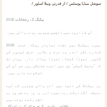
سوشل میڈیا پوسٹس
/ از
قدرتی ونیلا اسٹور
/
بیکنگ کے رجحانات 2026
آپ کے اوون میں دلچسپ چیزیں ہونے والی ہیں۔.
2026 میں، بیکنگ میں تضاد نمایاں ہوگا۔ خستہ
کنارے مگر اندر سے نرم و ملائم۔ ترش لیموں کی
گلیز۔ تھوڑا کھٹا۔ تھوڑا مسالہ دار۔ یہاں تک
کہ “سنیک کیکس” جن میں ایسے فلنگس ہوں جو آپ کی
توقع سے باہر ہوں۔.
ہم بیکنگ کی دنیا میں آنے والی چیزوں کے لیے
ہمیشہ آگے دیکھ رہے ہیں، اور یہ وہ ہے جس پر ہم
نظر رکھے ہوئے ہیں:
باقاعدہ بناوٹ۔ کرچ، چباؤ، کریم، ٹھمکا۔.