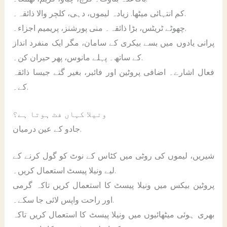
کم انتہائی میٹھا. زیادہ لیموں، دہی، کلچر والا ذائقہ۔.
چھوٹے ٹریٹس، بڑا ذائقہ۔ منی پورشنز، پریمیم اجزاء۔.
پرانی یادوں میں بسے بیکری کے سامان، مگر ایک منفرد انداز
کے ساتھ۔ پہلے مانوس، پھر حیران کن۔.
فعال اشارے۔ اضافی پروٹین اور فائبر، بغیر گتے جیسا ذائقہ
کے۔.
ونیلا کہاں فٹ ہوتا ہے؟
جادو کے عین درمیان.
شیریں، لیموں کی روٹی میں کٹاس کے نوٹ کو گول کرنے کے
لیے ونیلا پیسٹ استعمال کریں۔.
پروٹین بیکس میں ونیلا پیسٹ کا استعمال کریں تاکہ گرمی
اور راحت واپس لائی جا سکے۔.
بھری ہوئی میٹھائیوں میں ونیلا پیسٹ کا استعمال کریں تاکہ