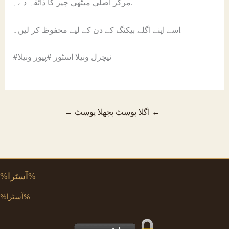
مرکز اصلی میٹھی چیز کا ذائقہ دے۔.
اسے اپنے اگلے بیکنگ کے دن کے لیے محفوظ کر لیں۔.
#نیچرل ونیلا اسٹور #پیور ونیلا
←
اگلا پوسٹ
پچھلا پوسٹ
→
%آسٹرا%
%آسٹرا%