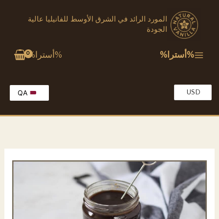
خطي
المورد الرائد في الشرق الأوسط للفانيليا عالية
لى
الجودة
لمحتوى
%أسترا%
%أسترا%
USD
QA
EG
EN
KW
MA
OM
SA
TR
AE