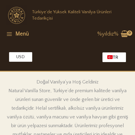
İçeriğe
Türkiye’de Yüksek Kaliteli Vanilya Ürünleri
atla
Tedarikçisi
Menü
%yıldız%
USD
TR
EG
EN
Doğal Vanilya'ya Hoş Geldiniz
KW
Natural Vanilla Store, Türkiye’de premium kalitede vanilya
MA
ürünleri sunan güvenilir ve önde gelen bir üretici ve
OM
tedarikçidir. Helal sertifikalı, alkolsüz vanilya ürünlerimiz
QA
vanilya özütü, vanilya macunu ve vanilya havyarı gibi geniş
SA
bir ürün yelpazesi sunmaktadır. Ürünlerimiz profesyonel
AE
mutfaklar, pastaneler ve gıda üreticileri için idealdir ve