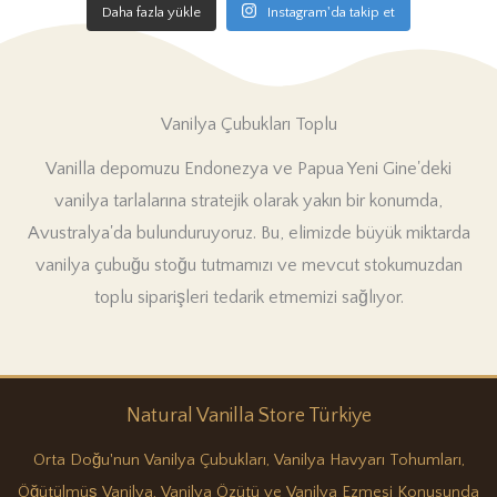
Daha fazla yükle
Instagram'da takip et
Vanilya Çubukları Toplu
Vanilla depomuzu Endonezya ve Papua Yeni Gine'deki
vanilya tarlalarına stratejik olarak yakın bir konumda,
Avustralya'da bulunduruyoruz. Bu, elimizde büyük miktarda
vanilya çubuğu stoğu tutmamızı ve mevcut stokumuzdan
toplu siparişleri tedarik etmemizi sağlıyor.
Natural Vanilla Store Türkiye
Orta Doğu'nun Vanilya Çubukları, Vanilya Havyarı Tohumları,
Öğütülmüş Vanilya, Vanilya Özütü ve Vanilya Ezmesi Konusunda