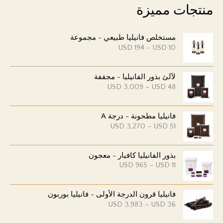
منتجات مميزة
مستخلص فانيليا طبيعي - مجموعة
ن
USD
194
–
USD
10
ط
ا
ق
لآلئ بذور الفانيليا - مجففة
ا
ل
ن
USD
3,009
–
USD
48
س
ط
ع
ا
ر
ق
:
فانيليا مطحونة - درجة A
ا
U
ل
ن
USD
3,270
–
USD
51
S
س
ط
D
ع
ا
ر
ق
1
:
بذور الفانيليا كافيار - معجون
ا
0
U
ل
ن
USD
965
–
USD
11
إ
S
س
ط
ل
D
ع
ا
ى
ر
ق
U
4
:
فانيليا قرون الدرجة الأولى - فانيليا بوربون
ا
S
8
U
ل
D
ن
USD
3,983
–
USD
36
إ
S
س
ط
ل
D
ع
1
ا
ى