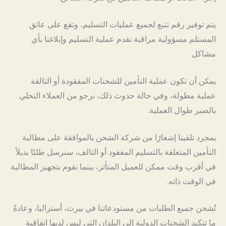
يتم توفير رقم تتبع لجميع عمليات التسليم، وتقع على عاتق
المستلم مسؤولية مراقبة تقدم عملية التسليم وإبلاغنا بأي
مشاكل.
يمكن أن تكون عملية التأمين للشحنات المفقودة أو التالفة
عملية مطولة، وفي حالة حدوث ذلك، نرجو من العملاء التحلي
بالصبر طوال العملية.
بمجرد تلقينا إشعارًا من شركة الشحن بالموافقة على مطالبة
التأمين المتعلقة بالتسليم المفقود أو التالف، سنرسل طلبًا بديلاً
في أقرب وقت ممكن للعميل المتأثر، بينما نقوم بتجهيز المطالبة
في الوقت ذاته.
تُشحن جميع الطلبات من مستودعاتنا في بيرث، أستراليا، وعادةً
ما تتكبد الشحنات الدولية إلى البلدان التي ليس لديها اتفاقية